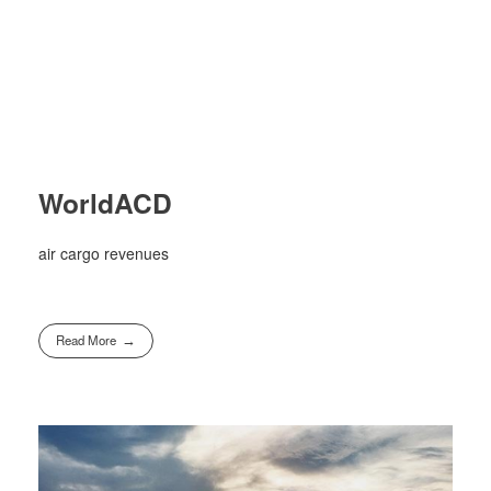
WorldACD
air cargo revenues
Read More