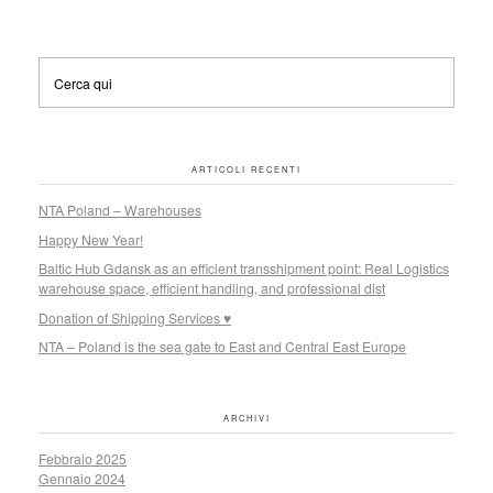
ARTICOLI RECENTI
NTA Poland – Warehouses
Happy New Year!
Baltic Hub Gdansk as an efficient transshipment point: Real Logistics
warehouse space, efficient handling, and professional dist
Donation of Shipping Services ♥
NTA – Poland is the sea gate to East and Central East Europe
ARCHIVI
Febbraio 2025
Gennaio 2024