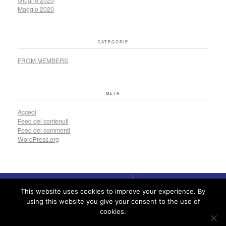
Maggio 2020
CATEGORIE
FROM MEMBERS
META
Accedi
Feed dei contenuti
Feed dei commenti
WordPress.org
This website uses cookies to improve your experience. By
using this website you give your consent to the use of
cookies.
Via XXV Aprile 16/11 – 16123 Genoa – Italy