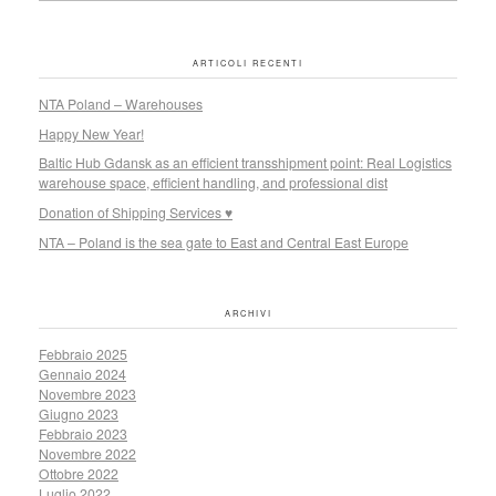
ARTICOLI RECENTI
NTA Poland – Warehouses
Happy New Year!
Baltic Hub Gdansk as an efficient transshipment point: Real Logistics
warehouse space, efficient handling, and professional dist
Donation of Shipping Services ♥
NTA – Poland is the sea gate to East and Central East Europe
ARCHIVI
Febbraio 2025
Gennaio 2024
Novembre 2023
Giugno 2023
Febbraio 2023
Novembre 2022
Ottobre 2022
Luglio 2022