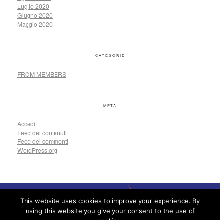
Luglio 2020
Giugno 2020
Maggio 2020
CATEGORIE
FROM MEMBERS
META
Accedi
Feed dei contenuti
Feed dei commenti
WordPress.org
This website uses cookies to improve your experience. By
using this website you give your consent to the use of